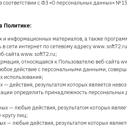
 соответствии с ФЗ «О персональных данных» № 15
в Политике:
их и информационных материалов, а также програм
в сети интернет по сетевому адресу www. soft72.ru
б-сайта www. soft72.ru;
мация, относящаяся к Пользователю веб-сайта www
любое действие с персональными данными, совер
их использования;
 — действия, результатом которых является нево
ации определить принадлежность персональных 
ных — любые действия, результатом которых являе
кругу лиц;
ых — любые действия, результатом которых являет