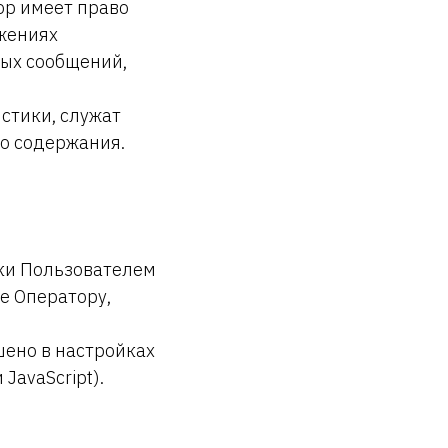
ор имеет право
жениях
ных сообщений,
стики, служат
го содержания.
вки Пользователем
е Оператору,
шено в настройках
JavaScript).