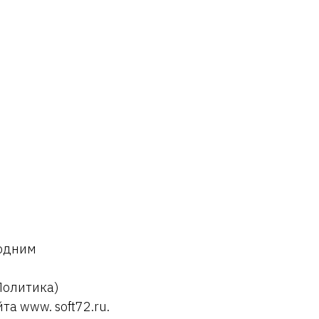
 одним
Политика)
а www. soft72.ru.