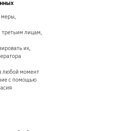
анных
 меры,
ы третьим лицам,
зировать их,
ператора
в любой момент
ение с помощью
ласия