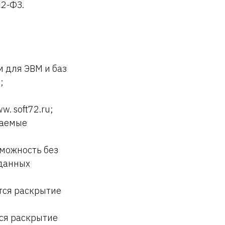
2-ФЗ.
м для ЭВМ и баз
;
. soft72.ru;
шаемые
зможность без
данных
тся раскрытие
ся раскрытие